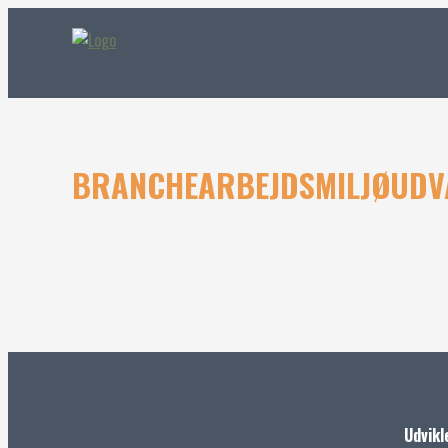
BRANCHEARBEJDSMILJØUDV
Udvikl