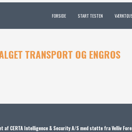
FORSIDE
START TESTEN
VÆRKTØJ
ALGET TRANSPORT OG ENGROS
et af CERTA Intelligence & Security A/S med støtte fra Velliv For